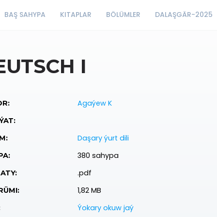
BAŞ SAHYPA
KITAPLAR
BÖLÜMLER
DALAŞGÄR-2025
EUTSCH I
Agaýew K
R:
ÝAT:
Daşary ýurt dili
M:
380 sahypa
PA:
.pdf
ATY:
1,82 MB
ÜMI:
Ýokary okuw jaý
: