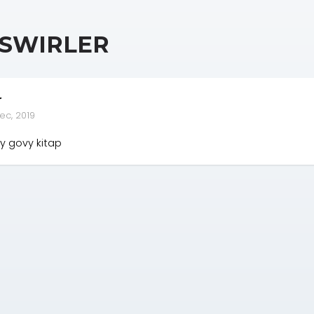
SWIRLER
r
ec, 2019
y govy kitap