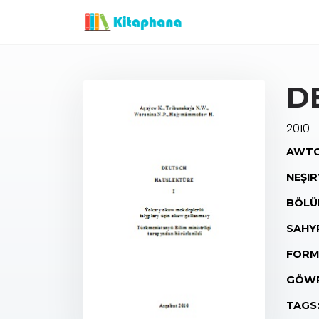
D
2010
AWTO
NEŞIR
BÖLÜ
SAHY
FORM
GÖWR
TAGS