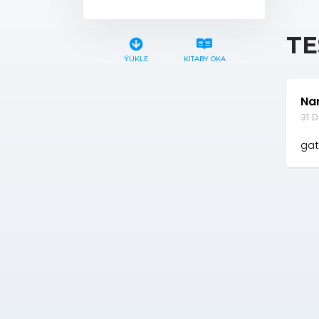
TE
ÝÜKLE
KITABY OKA
Na
31 D
gat