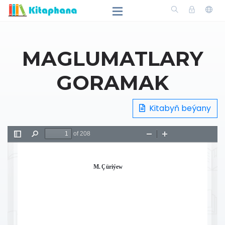
MAGLUMATLARY
GORAMAK
Kitabyň beýany