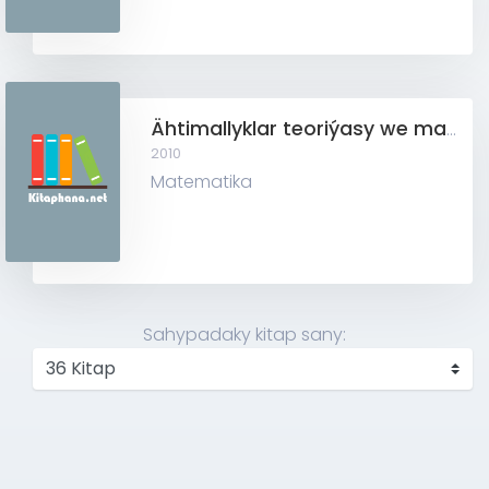
Ähtimallyklar teoriýasy we matematiki statistika (bookled)
2010
Matematika
Sahypadaky kitap sany: