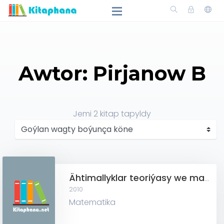
Awtor: Pirjanow B
Jemi
2
kitap tapyldy
Ähtimallyklar teoriýasy we matematiki statistika
2010
Matematika