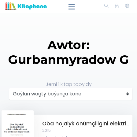
Awtor:
Gurbanmyradow G
Jemi
1
kitap tapyldy
Oba hojalyk önümçiligini elektrikleşdirmek we awtomatlaşdyrmak
2015