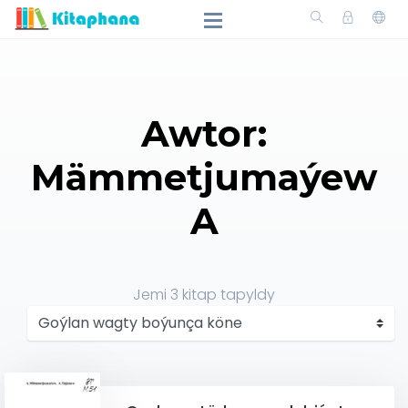
Awtor:
Mämmetjumaýew
A
Jemi
3
kitap tapyldy