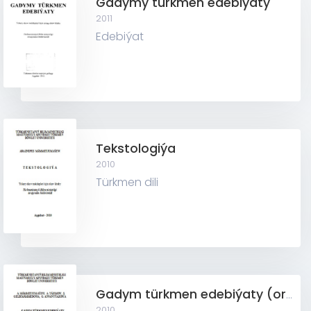
Gadymy türkmen edebiýaty
2011
Edebiýat
Tekstologiýa
2010
Türkmen dili
Gadym türkmen edebiýaty (orta asyrlar) II
2010