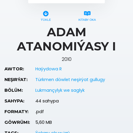
ÝÜKLE
KITABY OKA
ADAM
ATANOMIÝASY I
2010
Haýydowa R
AWTOR:
Türkmen döwlet neşirýat gullugy
NEŞIRÝAT:
Lukmançylyk we saglyk
BÖLÜM:
44 sahypa
SAHYPA:
.pdf
FORMATY:
5,60 MB
GÖWRÜMI: