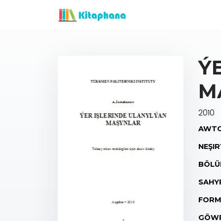
Ý
M
2010
AWTO
NEŞIR
BÖLÜ
SAHY
FORM
GÖWR