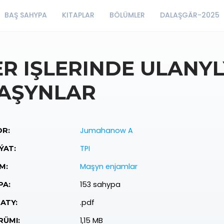
BAŞ SAHYPA
KITAPLAR
BÖLÜMLER
DALAŞGÄR-2025
ER IŞLERINDE ULANY
AŞYNLAR
Jumahanow A
R:
TPI
ÝAT:
Maşyn enjamlar
M:
153 sahypa
PA:
.pdf
ATY:
1,15 MB
ÜMI: