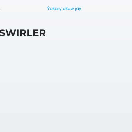
Ýokary okuw jaý
:
SWIRLER