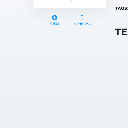
TAGS
ÝÜKLE
KITABY OKA
TE