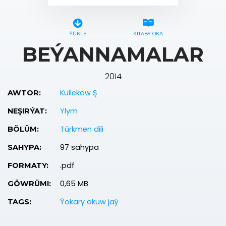
ÝÜKLE
KITABY OKA
BEÝANNAMALAR
2014
Küllekow Ş
AWTOR:
Ylym
NEŞIRÝAT:
Türkmen dili
BÖLÜM:
97 sahypa
SAHYPA:
.pdf
FORMATY:
0,65 MB
GÖWRÜMI:
Ýokary okuw jaý
TAGS: