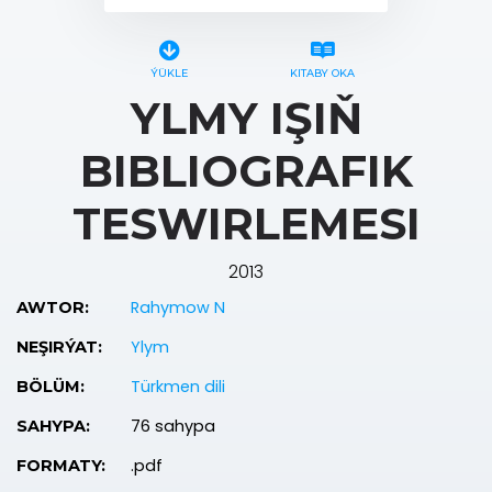
ÝÜKLE
KITABY OKA
YLMY IŞIŇ
BIBLIOGRAFIK
TESWIRLEMESI
2013
Rahymow N
AWTOR:
Ylym
NEŞIRÝAT:
Türkmen dili
BÖLÜM:
76 sahypa
SAHYPA:
.pdf
FORMATY: