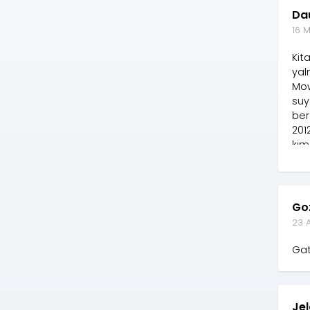
Da
16 M
Kit
yal
Mow
suy
ber
201
kim
ugr
Go
23 A
Gat
Jel