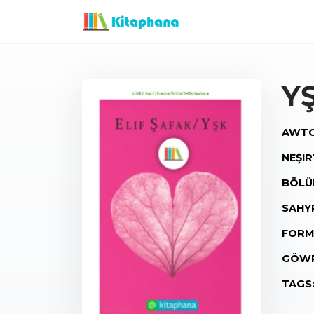
Y
AWTO
NEŞIR
BÖLÜ
SAHY
FORM
GÖWR
TAGS