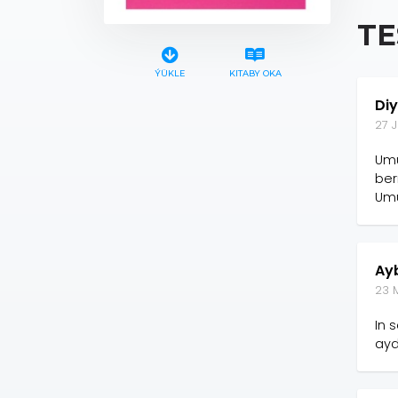
TE
ÝÜKLE
KITABY OKA
Di
27 J
Umu
ber
Umu
Ay
23 
In 
ayd