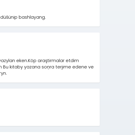
 düšünip bashlayang.
yazylan eken.Köp araştirmalar etdim
en Bu kitaby yazana soņra terjime edene ve
yn.