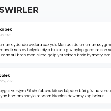
SWIRLER
yarbek
un, 2021
man aydanda aydara soz yok. Men basda umuman soygi h
mandik son ay bolyala diyip bir icine goz aylap gordum son 
man sul kitab men elime gelip yeteninda kimin hyzmaty ba
bolek
May, 2021
soyguli yazyjym Elif shafak shu kitaby köpden bäri gözlap yo
yan hemem sheyle modern kitaplan dowamy kop bolsun