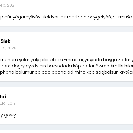
eb, 2021
ap dünyägarayšyñy ulaldyar, bir mertebe beygelyäñ, durmuša
lälek
Oct, 2020
l menem şolar ýaly pikir etdim.Emma aņyrsynda başga zatlar 
aram dogry cykdy din hakyndada kòp zatlar öwrendim.Ilki bil
aphana bolumunde cap edene ad mine kòp sagbolsun aytýar
hri
Aug, 2019
ty gowy