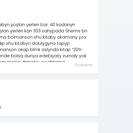
abyn ÿoÿlan yerleri bar. 40 kadanyn
ÿlan yerleri kän 303 sahypada Shems bn
ygyna bolmanson shu kitaby okamany yza
p shu kitabyn dolulygyna tapyp
manson okap blmk aslynda kitap “2011-
ende bolsa dunya edebiyaty zurnaly yok
edyan menin @mail.ru pochtama
Dowamy
n