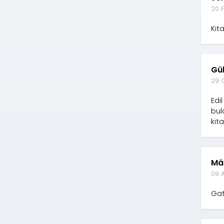
20 F
Kit
Gü
29 
Edi
bul
kit
Mä
09 
Ga