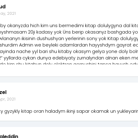
ud
ay, 2021
aby okanyzda hich kim uns bermedimi kitap dolulygyna dal kit
nyshmasam 20ji kadasy yok Üns berip okasanyz bashgada ÿo
lananyn ikisinin dushushyan yerlerinin sony yok Kitap dolul
shurdim Admin we beyleki adamlardan hayyshdym gayrat edi
ayinda nache yyl bari shu kitaby okasym gelya yone doly bol
2” yyllarda cykan dunya edebiyaty zurnalyndan alnan eken m
de kim shu kitabyn doly elektron gornushini tapsa hayysh 
adaysynda “daud.amanow@bk.ru”
zel
pr, 2021
y gyzykly kitap oran haladym ikinji sapar okamak un yukleyari
aleddin