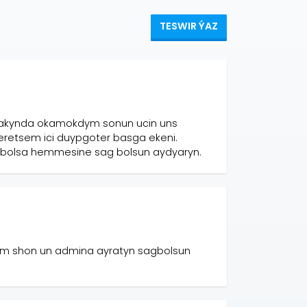
TESWIR ÝAZ
akynda okamokdym sonun ucin uns
seretsem ici duypgoter basga ekeni.
r bolsa hemmesine sag bolsun aydyaryn.
rdum shon un admina ayratyn sagbolsun