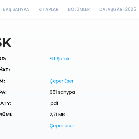
BAŞ SAHYPA
KITAPLAR
BÖLÜMLER
DALAŞGÄR-2025
ŞK
Elif Şafak
R:
ÝAT:
Çeper Eser
M:
651 sahypa
PA:
.pdf
ATY:
2,71 MB
ÜMI:
Çeper eser
: