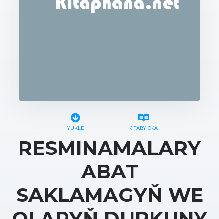
ÝÜKLE
KITABY OKA
RESMINAMALARY
ABAT
SAKLAMAGYŇ WE
OLARYŇ DURKUNY