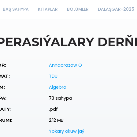
BAŞ SAHYPA
KITAPLAR
BÖLÜMLER
DALAŞGÄR-2025
PERASIÝALARY DER
Annaorazow O
R:
TDU
ÝAT:
Algebra
M:
73 sahypa
PA:
.pdf
ATY:
2,12 MB
ÜMI:
Ýokary okuw jaý
: