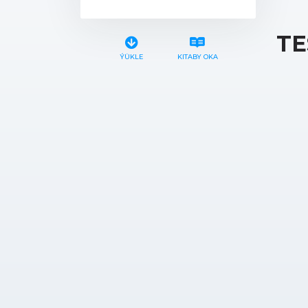
TE
ÝÜKLE
KITABY OKA