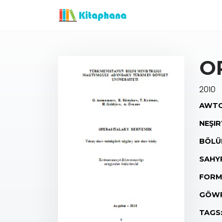
O
2010
AWTO
NEŞIR
BÖLÜ
SAHY
FORM
GÖWR
TAGS