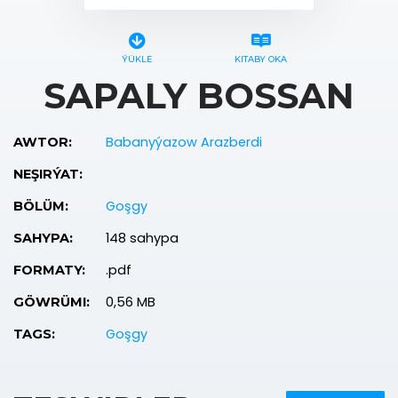
ÝÜKLE
KITABY OKA
SAPALY BOSSAN
Babanyýazow Arazberdi
AWTOR:
NEŞIRÝAT:
Goşgy
BÖLÜM:
148 sahypa
SAHYPA:
.pdf
FORMATY:
0,56 MB
GÖWRÜMI:
Goşgy
TAGS: