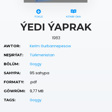
ÝÜKLE
KITABY OKA
ÝEDI ÝAPRAK
1983
Kerim Gurbannepesow
AWTOR:
Türkmenistan
NEŞIRÝAT:
Goşgy
BÖLÜM:
95 sahypa
SAHYPA:
.pdf
FORMATY:
9,77 MB
GÖWRÜMI:
Goşgy
TAGS: