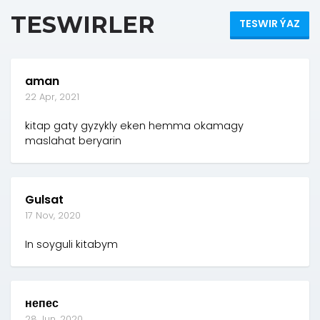
TESWIRLER
TESWIR ÝAZ
aman
22 Apr, 2021
kitap gaty gyzykly eken hemma okamagy
maslahat beryarin
Gulsat
17 Nov, 2020
In soyguli kitabym
непес
28 Jun, 2020