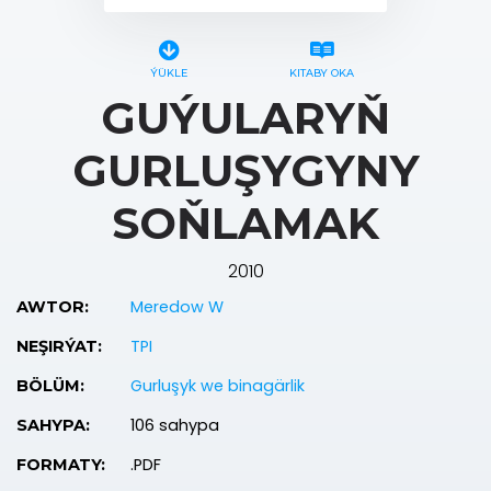
ÝÜKLE
KITABY OKA
GUÝULARYŇ
GURLUŞYGYNY
SOŇLAMAK
2010
Meredow W
AWTOR:
TPI
NEŞIRÝAT:
Gurluşyk we binagärlik
BÖLÜM:
106 sahypa
SAHYPA:
.PDF
FORMATY: