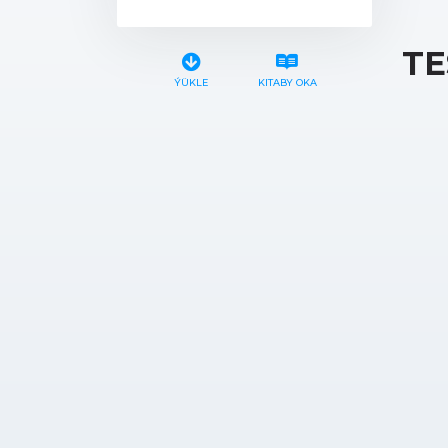
TE
ÝÜKLE
KITABY OKA