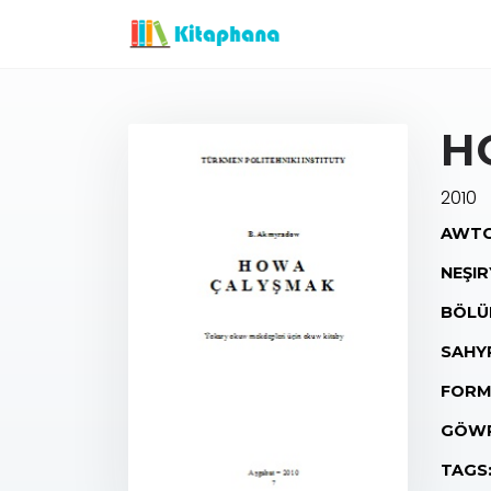
H
2010
AWTO
NEŞIR
BÖLÜ
SAHY
FORM
GÖWR
TAGS