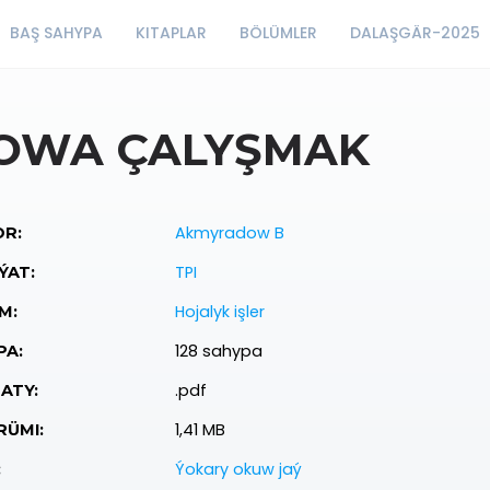
BAŞ SAHYPA
KITAPLAR
BÖLÜMLER
DALAŞGÄR-2025
OWA ÇALYŞMAK
Akmyradow B
R:
TPI
ÝAT:
Hojalyk işler
M:
128 sahypa
PA:
.pdf
ATY:
1,41 MB
ÜMI:
Ýokary okuw jaý
: