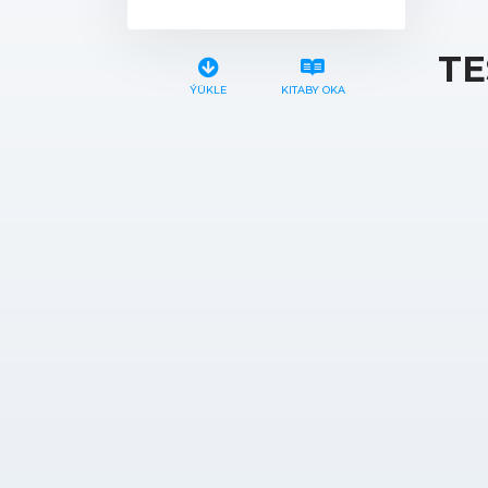
TE
ÝÜKLE
KITABY OKA