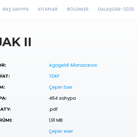
BAŞ SAHYPA
KITAPLAR
BÖLÜMLER
DALAŞGÄR-2025
AK II
Agageldi Allanazarow
R:
TDKP
ÝAT:
Çeper Eser
M:
464 sahypa
PA:
.pdf
ATY:
1,91 MB
ÜMI:
Çeper eser
: