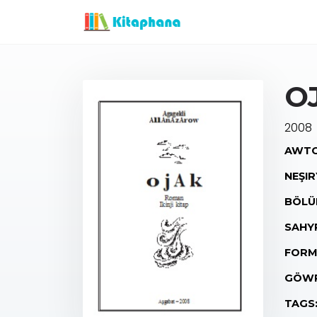
OJ
2008
AWTO
NEŞIR
BÖLÜ
SAHY
FORM
GÖWR
TAGS