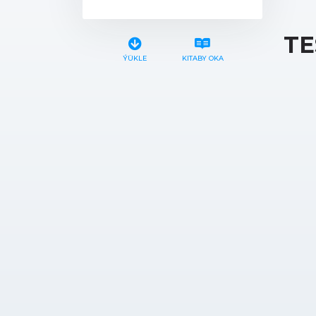
TE
ÝÜKLE
KITABY OKA