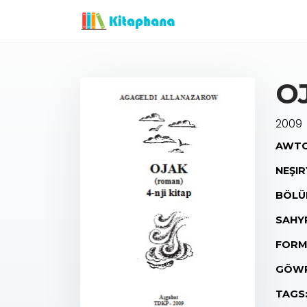
O
2009
AWTO
NEŞIR
BÖLÜ
SAHY
FORM
GÖWR
TAGS