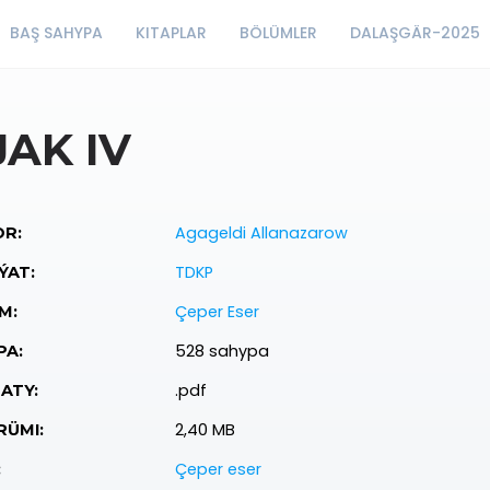
BAŞ SAHYPA
KITAPLAR
BÖLÜMLER
DALAŞGÄR-2025
JAK IV
Agageldi Allanazarow
R:
TDKP
ÝAT:
Çeper Eser
M:
528 sahypa
PA:
.pdf
ATY:
2,40 MB
ÜMI:
Çeper eser
: